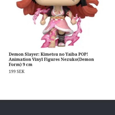
Demon Slayer: Kimetsu no Yaiba POP!
H
Animation Vinyl Figures Nezuko(Demon
F
Form) 9 cm
9
199 SEK