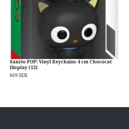
Sanrio POP! Vinyl Keychains 4 cm Chococat
P
Display (12)
B
669 SEK
1