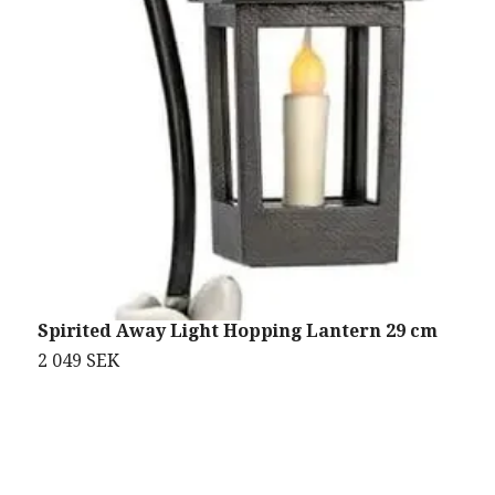
Spirited Away Light Hopping Lantern 29 cm
V
=
2 049 SEK
7