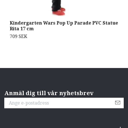
Kindergarten Wars Pop Up Parade PVC Statue
H
Rita 17 cm
F
709 SEK
9
Anmäl dig till vår nyhetsbrev