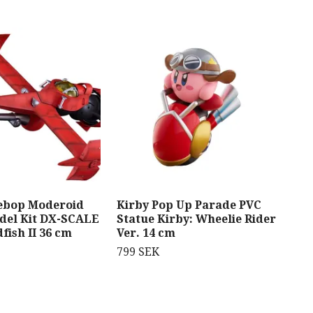
ebop Moderoid
Kirby Pop Up Parade PVC
Cod
odel Kit DX-SCALE
Statue Kirby: Wheelie Rider
Reb
fish II 36 cm
Ver. 14 cm
Fig
Whi
799 SEK
5 1