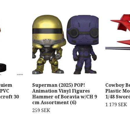
quiem
Superman (2025) POP!
Cowboy B
 PVC
Animation Vinyl Figures
Plastic M
croft 30
Hammer of Boravia w/CH 9
1/48 Sword
cm Assortment (6)
1 179 SEK
259 SEK