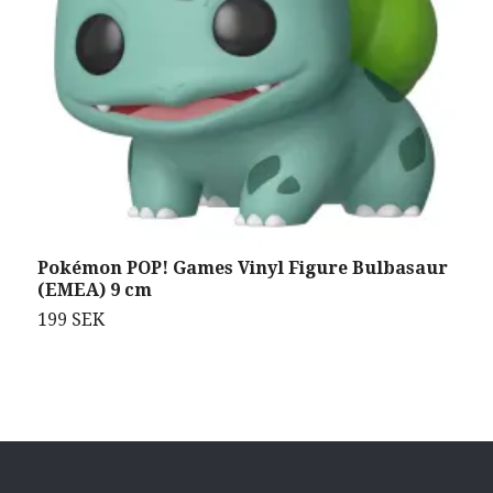
Pokémon POP! Games Vinyl Figure Bulbasaur
P
(EMEA) 9 cm
F
199 SEK
5