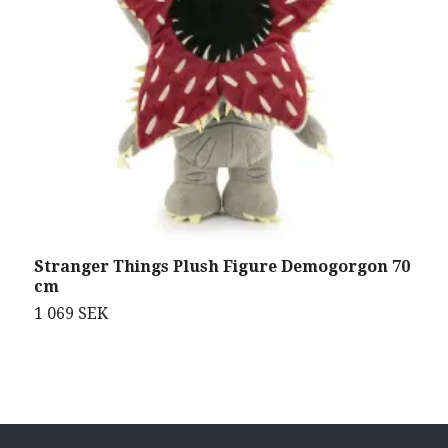
Stranger Things Plush Figure Demogorgon 70
S
cm
T
1 069 SEK
3