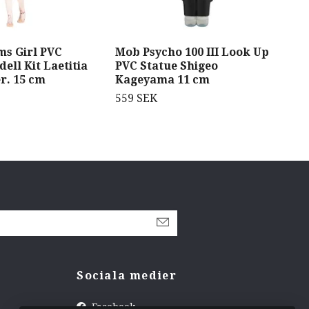
s Girl PVC
Mob Psycho 100 III Look Up
Kik
dell Kit Laetitia
PVC Statue Shigeo
Vin
r. 15 cm
Kageyama 11 cm
Ass
559 SEK
1 0
Sociala medier
Facebook