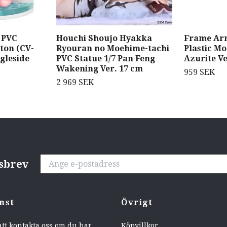
 PVC
Houchi Shoujo Hyakka
Frame Arm
gton (CV-
Ryouran no Moehime-tachi
Plastic Mo
gleside
PVC Statue 1/7 Pan Feng
Azurite Ve
Wakening Ver. 17 cm
959 SEK
2 969 SEK
tsbrev
nst
Övrigt
att kontakta oss om du har
Köpvillkor