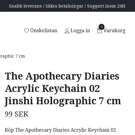
Snabb leverans / Säkra betalningar / Support inom 24H
0
Önskelistan
Logga in
Varukorg
graphic 7 cm
The Apothecary Diaries
Acrylic Keychain 02
Jinshi Holographic 7 cm
99 SEK
Köp The Apothecary Diaries Acrylic Keychain 02