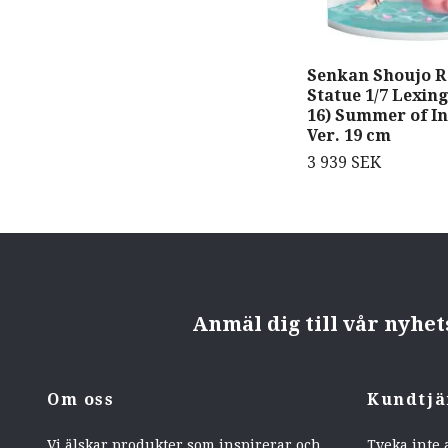
Senkan Shoujo R
Statue 1/7 Lexin
16) Summer of In
Ver. 19 cm
3 939 SEK
Anmäl dig till vår nyhe
Om oss
Kundtjä
Vi älskar produkter som inspirerar och
Tveka inte 