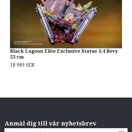
Black Lagoon Elite Exclusive Statue 1/4 Revy
B
53 cm
S
18 989 SEK
9
Anmäl dig till vår nyhetsbrev