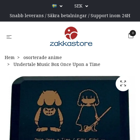
SEK
Snabb leverans / Säkra betalningar / Support inom 24H
0
Hem
osorterade anime
Undertale Music Box Once Upon a Time