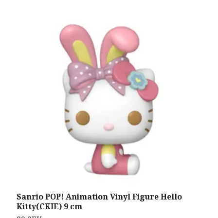
Sanrio POP! Animation Vinyl Figure Hello
K
Kitty(CKIE) 9 cm
F