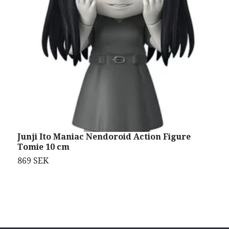
Junji Ito Maniac Nendoroid Action Figure
P
Tomie 10 cm
W
D
869 SEK
3