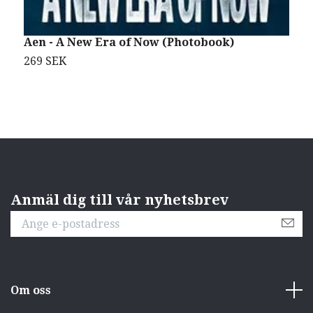
Aen - A New Era of Now (Photobook)
I
269 SEK
2
Anmäl dig till vår nyhetsbrev
Om oss